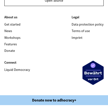
Open Source
About us
Legal
Get started
Data protection policy
News
Terms of use
Workshops
Imprint
Features
Donate
Connect
Liquid Democracy
©2020 LIQUID DEMOCRACY
Donate now to adhocracy+
Data protection policy
Terms of use
Imprint