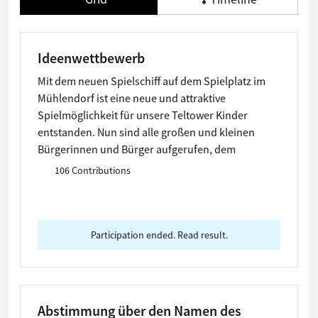
Ideenwettbewerb
Mit dem neuen Spielschiff auf dem Spielplatz im
Mühlendorf ist eine neue und attraktive
Spielmöglichkeit für unsere Teltower Kinder
entstanden. Nun sind alle großen und kleinen
Bürgerinnen und Bürger aufgerufen, dem
Spielschiff einen Namen zu geben. Wir freuen uns
106 Contributions
auf coole und kreative Ideen, die wir ab sofort
sammeln. Macht mit, sagt es weiter und versorgt
uns mit interessanten Ideen und Vorschlägen.
Participation ended. Read result.
Abstimmung über den Namen des