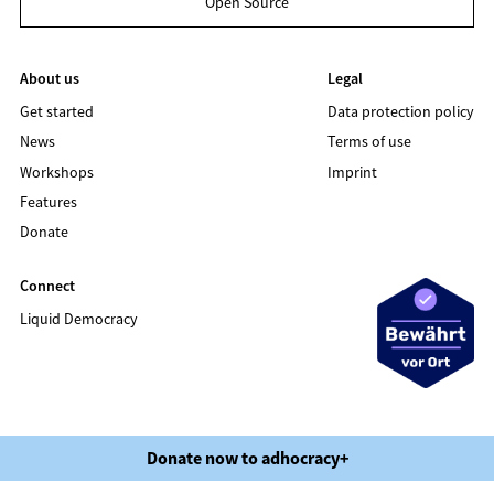
Open Source
About us
Legal
Get started
Data protection policy
News
Terms of use
Workshops
Imprint
Features
Donate
Connect
Liquid Democracy
©2020 LIQUID DEMOCRACY
Donate now to adhocracy+
Data protection policy
Terms of use
Imprint