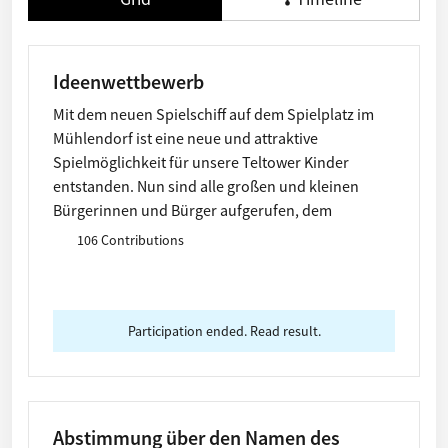
Ideenwettbewerb
Mit dem neuen Spielschiff auf dem Spielplatz im
Mühlendorf ist eine neue und attraktive
Spielmöglichkeit für unsere Teltower Kinder
entstanden. Nun sind alle großen und kleinen
Bürgerinnen und Bürger aufgerufen, dem
Spielschiff einen Namen zu geben. Wir freuen uns
106 Contributions
auf coole und kreative Ideen, die wir ab sofort
sammeln. Macht mit, sagt es weiter und versorgt
uns mit interessanten Ideen und Vorschlägen.
Participation ended. Read result.
Abstimmung über den Namen des