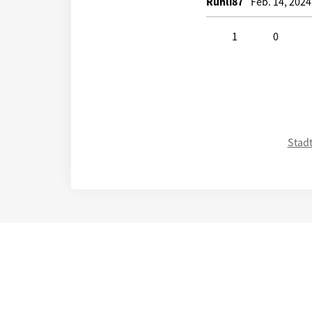
Ruhli87
Feb. 14, 2024
1
0
Click to like
Click to disli
Stadt