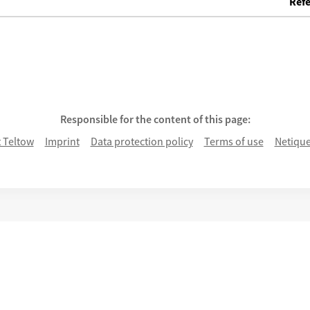
Refe
ke
Responsible for the content of this page:
 Teltow
Imprint
Data protection policy
Terms of use
Netique