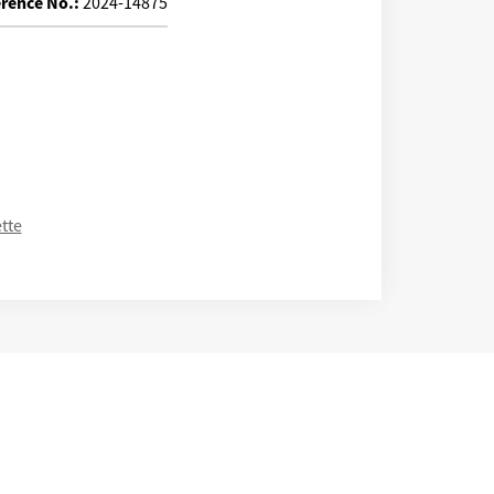
rence No.:
2024-14875
tte