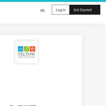
en
Log in
Get Started