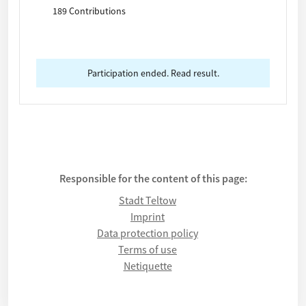
Kurzbeschreibung: Was? Wo genau? Welche
189 Contributions
Zielgruppe? Kostenschätzung, Fotos können, falls
vorhanden, unten hochgeladen werden. Die Frist
für die Einreichung Ihrer Idee endet am 30. April
2025.
Participation ended. Read result.
Responsible for the content of this page:
Stadt Teltow
Imprint
Data protection policy
Terms of use
Netiquette