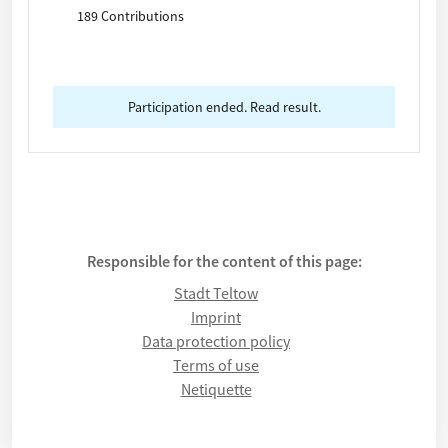
Kurzbeschreibung: Was? Wo genau? Welche
189 Contributions
Zielgruppe? Kostenschätzung, Fotos können, falls
vorhanden, unten hochgeladen werden. Die Frist
für die Einreichung Ihrer Idee endet am 30. April
2025.
Participation ended. Read result.
Responsible for the content of this page:
Stadt Teltow
Imprint
Data protection policy
Terms of use
Netiquette