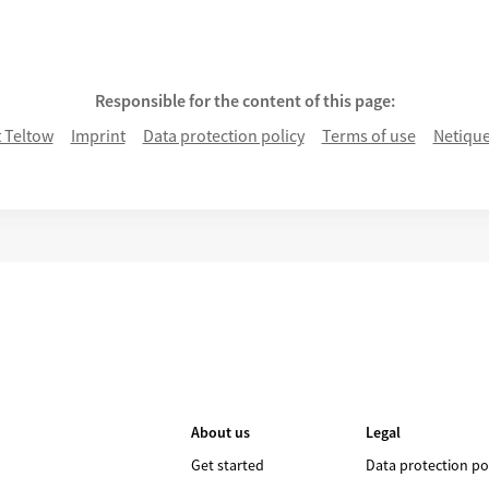
Responsible for the content of this page:
 Teltow
Imprint
Data protection policy
Terms of use
Netique
About us
Legal
Get started
Data protection po