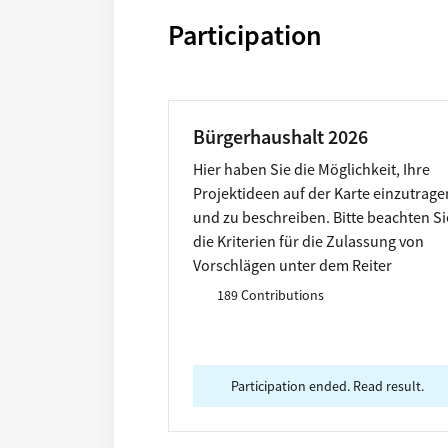
Participation
Bürgerhaushalt 2026
Hier haben Sie die Möglichkeit, Ihre
Projektideen auf der Karte einzutrage
und zu beschreiben. Bitte beachten Si
die Kriterien für die Zulassung von
Vorschlägen unter dem Reiter
"Information". Die Beschreibung sollt
189 Contributions
beinhalten: Titel, Kurzbeschreibung:
Was? Wo genau? Welche Zielgruppe?
Kostenschätzung, Fotos können, falls
vorhanden, unten hochgeladen werde
Participation ended. Read result.
Die Frist für die Einreichung Ihrer Idee
endet am 30. April 2025.