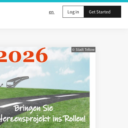
en
Log in
Get Started
© Stadt Teltow