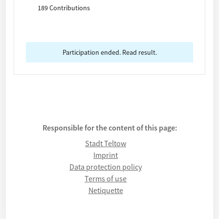
Kurzbeschreibung: Was? Wo genau? Welche
189 Contributions
Zielgruppe? Kostenschätzung, Fotos können, falls
vorhanden, unten hochgeladen werden. Die Frist
für die Einreichung Ihrer Idee endet am 30. April
2025.
Participation ended. Read result.
Responsible for the content of this page:
Stadt Teltow
Imprint
Data protection policy
Terms of use
Netiquette