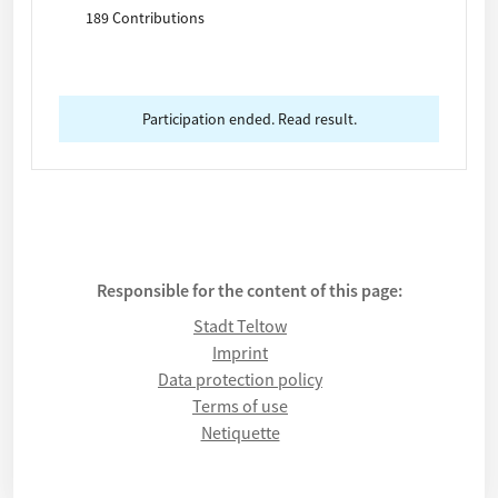
Kurzbeschreibung: Was? Wo genau? Welche
189 Contributions
Zielgruppe? Kostenschätzung, Fotos können, falls
vorhanden, unten hochgeladen werden. Die Frist
für die Einreichung Ihrer Idee endet am 30. April
2025.
Participation ended. Read result.
Responsible for the content of this page:
Stadt Teltow
Imprint
Data protection policy
Terms of use
Netiquette